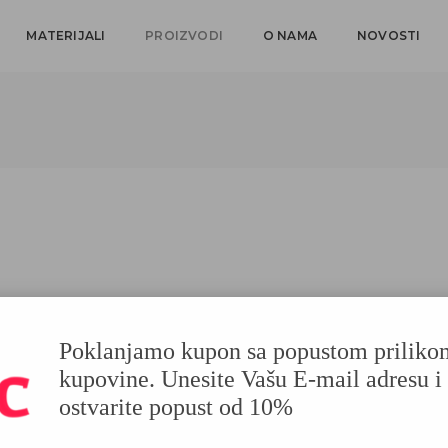
MATERIJALI
PROIZVODI
O NAMA
NOVOSTI
WALL ART
Poklanjamo kupon sa popustom priliko
kupovine. Unesite Vašu E-mail adresu i
ostvarite popust od 10%