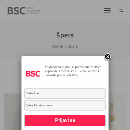
Toggle
Navigatio
Špera
Home
Špera
Poklanjamo kupon sa popustom prilikom
kupovine. Unesite Vašu E-mail adresu i
ostvarite popust od 10%
ŠPERA