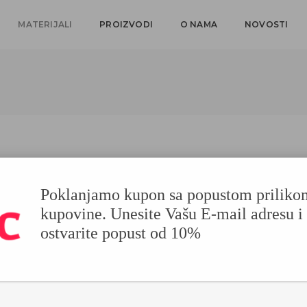
MATERIJALI
PROIZVODI
O NAMA
NOVOSTI
Poklanjamo kupon sa popustom priliko
kupovine. Unesite Vašu E-mail adresu i
ŠPERA / DRVO
ostvarite popust od 10%