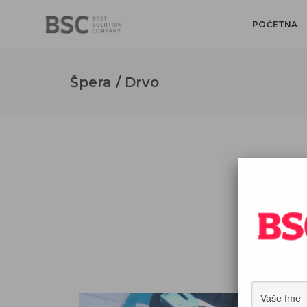
POČETNA
Špera / Drvo