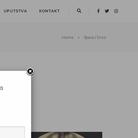
UPUTSTVA
KONTAKT
Home
Špera / Drvo
m