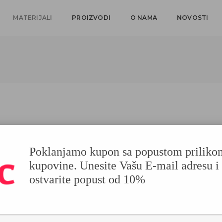
MATERIJALI
PROIZVODI
O NAMA
NOVOSTI
Poklanjamo kupon sa popustom priliko
POSTER PAPIR
kupovine. Unesite Vašu E-mail adresu i
ostvarite popust od 10%