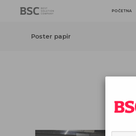
POČETNA
Poster papir