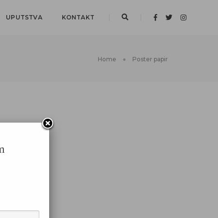
UPUTSTVA
KONTAKT
Home
Poster papir
m